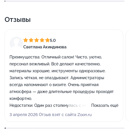
Отзывы
5,0
Светлана Акиндинова
Преимущества:
Отличный салон! Чисто, уютно,
персонал вежливый. Всё делают качественно,
материалы хорошие, инструменты одноразовые.
Запись чёткая, не опаздывают. Администраторы
всегда напоминают о визите. Очень приятная
атмосфера — даже длительные процедуры проходят
комфортно.
Недостатки:
Один раз столкнулась с небольшой
Показать ещё
задержкой, но мастер извинилась, работу свою
3 апреля 2026 Отзыв взят с сайта Zoon.ru
сделала на более чем ВЕЛИКОЛЕПНО.
Комментарий:
Рекомендую! Обязательно вернусь.